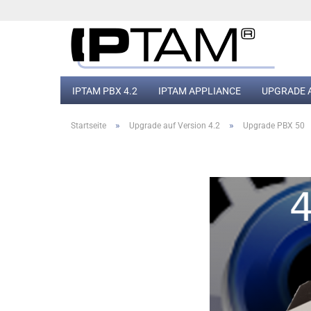
IPTAM PBX 4.2
IPTAM APPLIANCE
UPGRADE A
»
»
Startseite
Upgrade auf Version 4.2
Upgrade PBX 50