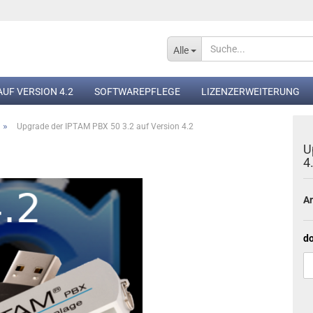
Alle
UF VERSION 4.2
SOFTWAREPFLEGE
LIZENZERWEITERUNG
»
Upgrade der IPTAM PBX 50 3.2 auf Version 4.2
U
4
Ar
Konto e
Passwo
d