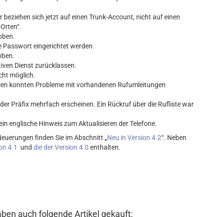
beziehen sich jetzt auf einen Trunk-Account, nicht auf einen
Orten“.
hoben.
e Passwort eingerichtet werden.
oben.
tiven Dienst zurücklassen.
cht möglich.
sen konnten Probleme mit vorhandenen Rufumleitungen
der Präfix mehrfach erscheinen. Ein Rückruf über die Rufliste war
in englische Hinweis zum Aktualisieren der Telefone.
Neuerungen finden Sie im Abschnitt „
Neu in Version 4.2
“. Neben
on 4.1
und
die der Version 4.0
enthalten.
aben auch folgende Artikel gekauft: